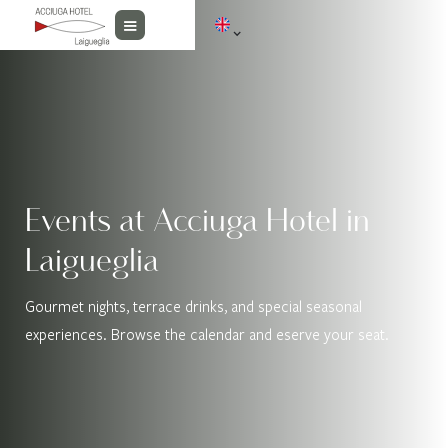
Events at Acciuga Hotel in
Laigueglia
Gourmet nights, terrace drinks, and special seasonal
experiences. Browse the calendar and eserve your seat.