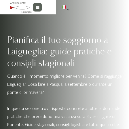
Pianifica il tuo soggiorno a
Laigueglia: guide pratiche e
consigli stagionali
Quando è il momento migliore per venire? Come si raggiunge
Laigueglia? Cosa fare a Pasqua, a settembre o durante un
ponte di primavera?
In questa sezione trovi risposte concrete a tutte le domande
pratiche che precedono una vacanza sulla Riviera Ligure di
Ponente. Guide stagionali, consigli logistici e tutto quello che