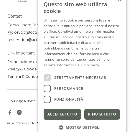
Questo sito web utilizza
cookie
Contatti
Utilizziamo i cookie per personalizzare
Corso Libero Badarò 4, 17053 Laigueglia (SV)
contenuti, annunci e per analizzare il nostro
traffico. Condividiamo inoltre informazioni
+39 0182 038072
sul tuo utilizzo del nostro sito con i nostri
reservation@acciugahotel.com
partner pubblicitari e di analisi che
potrebbero combinarle con altre
Link importanti
informazioni che hai fornito loro o che
hanno raccolto dal tuo utilizzo dei loro
Prenotazione diretta
servizi.
Informativa sulla privacy
Privacy & Cookie Policy
Termini & Condizioni
STRETTAMENTE NECESSARI
PERFORMANCE
FUNZIONALITÀ
P. IVA 03972680122 - CIN IT009033A1LEV5HQDB
ACCETTA TUTTO
RIFIUTA TUTTO
© Bedzzle Your Hotel. Made in Italy by BEDZZLE SITES
MOSTRA DETTAGLI