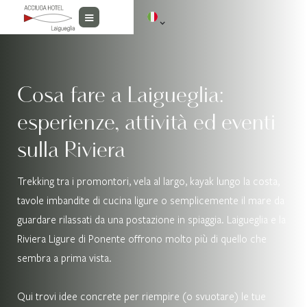
Cosa fare a Laigueglia:
esperienze, attività ed eventi
sulla Riviera
Trekking tra i promontori, vela al largo, kayak lungo la costa,
tavole imbandite di cucina ligure o semplicemente il mare da
guardare rilassati da una postazione in spiaggia. Laigueglia e la
Riviera Ligure di Ponente offrono molto più di quello che
sembra a prima vista.
Qui trovi idee concrete per riempire (o svuotare) le tue