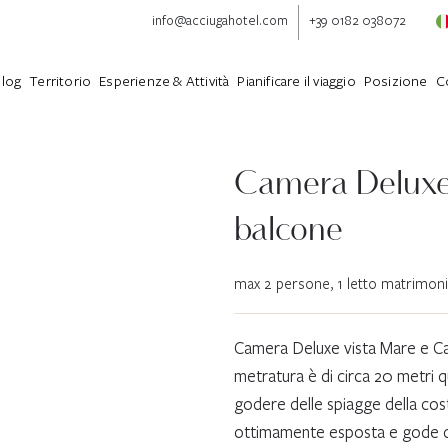
info@acciugahotel.com
+39 0182 038072
Blog
Territorio
Esperienze & Attività
Pianificare il viaggio
Posizione
C
Camera Deluxe
balcone
max 2 persone, 1 letto matrimonia
Camera Deluxe vista Mare e Cap
metratura è di circa 20 metri q
godere delle spiagge della co
ottimamente esposta e gode del